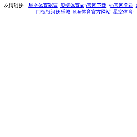
友情链接：
星空体育彩票
贝搏体育app官网下载
yb官网登录
门银银河妖乐城
bbin体育官方网站
星空体育·